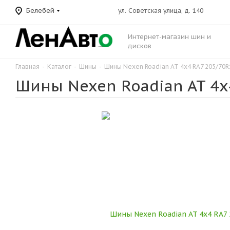
Белебей
ул. Советская улица, д. 140
Интернет-магазин шин и
дисков
Главная
-
Каталог
-
Шины
-
Шины Nexen Roadian AT 4х4 RA7 205/70R
Шины Nexen Roadian AT 4х