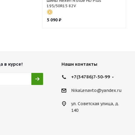
Шины Nexen N'blue HD Plus
195/50R15 82V
5 090
₽
а в курсе!
Наши контакты
+7(34786)7-50-99
NikaLenavto@yandex.ru
ул. Советская улица, д.
140