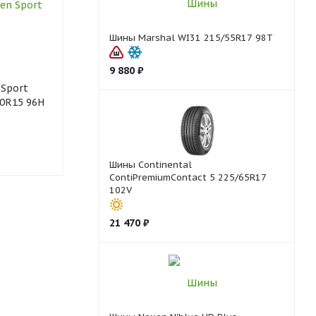
Шины Marshal WI31 215/55R17 98T
9 880
₽
Sport
Шины Bridgestone
Шины Bridge
70R15 96H
DUELER A/T 001
EP150 205/70
205/70R15 96S
1
1
Шины Continental
ContiPremiumContact 5 225/65R17
102V
21 470
₽