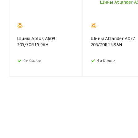
Шины Aplus A609
Шины Atlander AX77
205/70R15 96H
205/70R15 96H
4 и более
4 и более