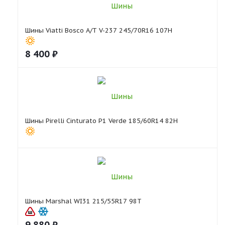
Шины Viatti Bosco A/T V-237 245/70R16 107H
8 400
₽
Шины Pirelli Cinturato P1 Verde 185/60R14 82H
Шины Marshal WI31 215/55R17 98T
9 880
₽