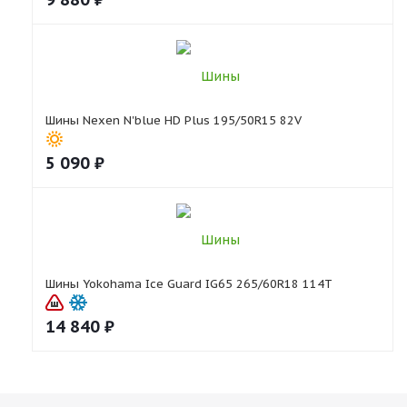
Шины Nexen N'blue HD Plus 195/50R15 82V
5 090
₽
Шины Yokohama Ice Guard IG65 265/60R18 114T
14 840
₽