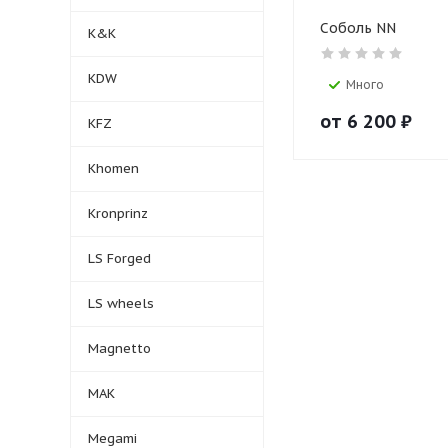
Соболь NN
K&K
KDW
Много
от
6 200
₽
KFZ
Khomen
Kronprinz
LS Forged
LS wheels
Magnetto
MAK
Megami