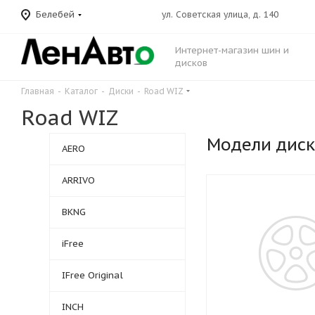
Белебей
ул. Советская улица, д. 140
Интернет-магазин шин и
дисков
Главная
-
Каталог
-
Диски
-
Road WIZ
Road WIZ
Модели дис
AERO
ARRIVO
BKNG
iFree
IFree Original
INCH