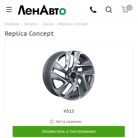
0
Главная
-
Каталог
-
Диски
-
Replica Concept
Replica Concept
H515
Нет в наличии
Оповестить о поступлении