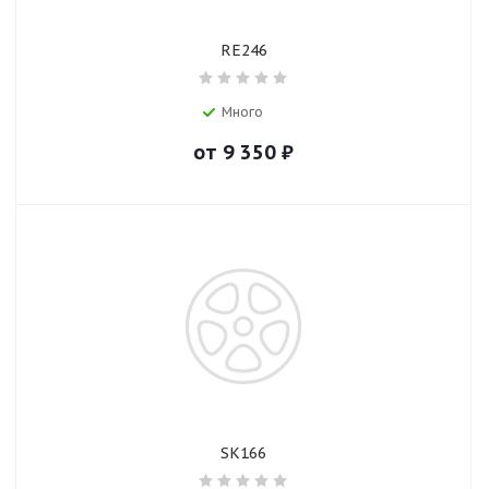
RE246
Много
от
9 350
₽
SK166