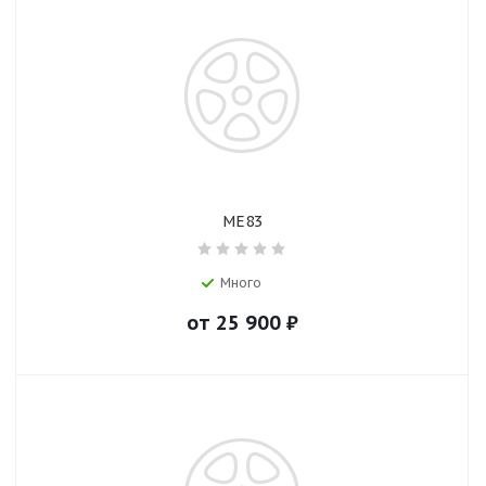
ME83
Много
от
25 900
₽