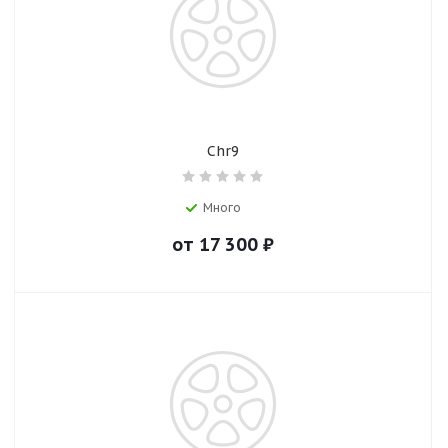
Chr9
Много
от
17 300
₽