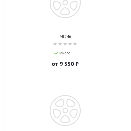
MI246
Много
от
9 350
₽