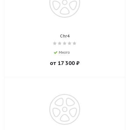
Chr4
Много
от
17 300
₽