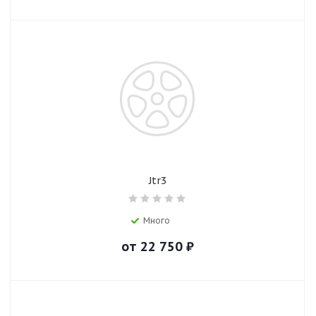
Jtr3
Много
от
22 750
₽