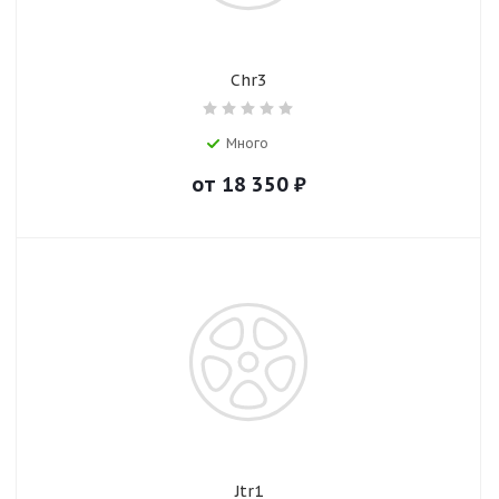
Chr3
Много
от
18 350
₽
Jtr1