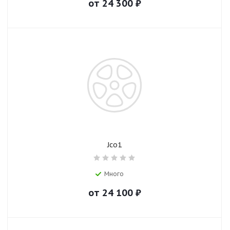
от
24 300
₽
Jco1
Много
от
24 100
₽