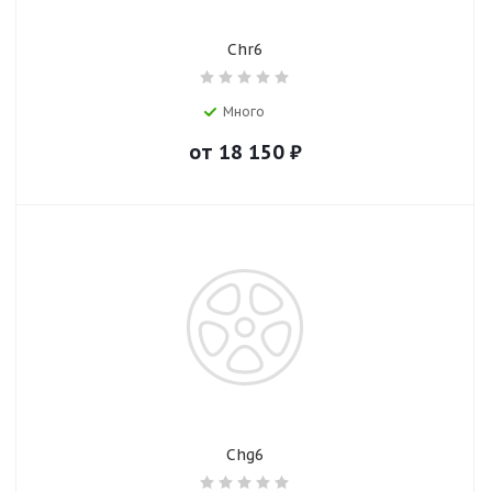
Chr6
Много
от
18 150
₽
Chg6