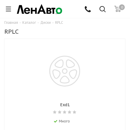
0
Главная
-
Каталог
-
Диски
-
RPLC
RPLC
Exd1
Много