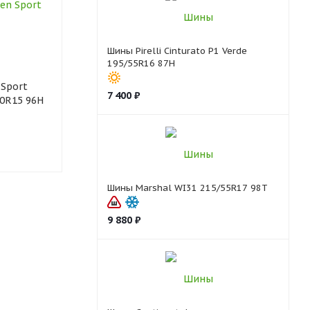
Шины Pirelli Cinturato P1 Verde
195/55R16 87H
Sport
Шины Bridgestone
Шины Bridge
7 400
₽
70R15 96H
DUELER A/T 001
EP150 205/70
205/70R15 96S
1
1
Шины Marshal WI31 215/55R17 98T
9 880
₽