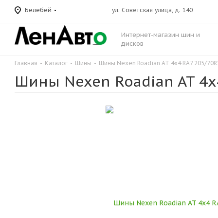
Белебей
ул. Советская улица, д. 140
Интернет-магазин шин и
дисков
Главная
-
Каталог
-
Шины
-
Шины Nexen Roadian AT 4х4 RA7 205/70R
Шины Nexen Roadian AT 4х