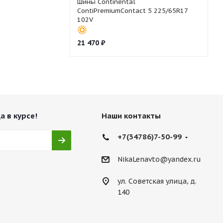
Шины Continental
ContiPremiumContact 5 225/65R17
102V
21 470
₽
а в курсе!
Наши контакты
+7(34786)7-50-99
NikaLenavto@yandex.ru
ул. Советская улица, д.
140