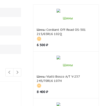
Шины Cordiant Off-Road OS-501
215/65R16 102Q
6 500
₽
Шины Viatti Bosco A/T V-237
245/70R16 107H
8 400
₽