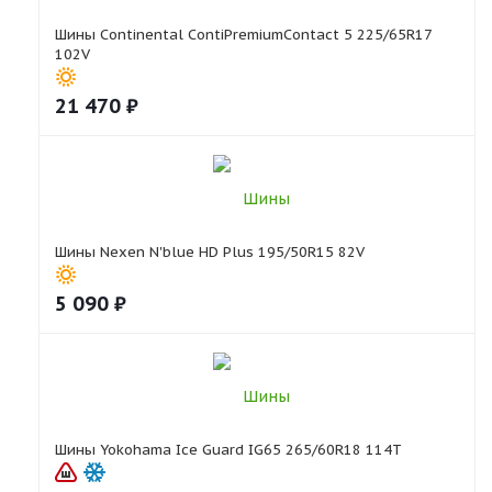
Шины Continental ContiPremiumContact 5 225/65R17
102V
21 470
₽
Шины Nexen N'blue HD Plus 195/50R15 82V
5 090
₽
Шины Yokohama Ice Guard IG65 265/60R18 114T