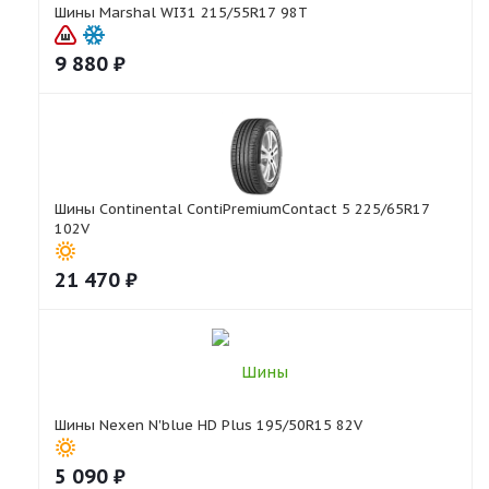
Шины Marshal WI31 215/55R17 98T
9 880
₽
Шины Continental ContiPremiumContact 5 225/65R17
102V
21 470
₽
Шины Nexen N'blue HD Plus 195/50R15 82V
5 090
₽