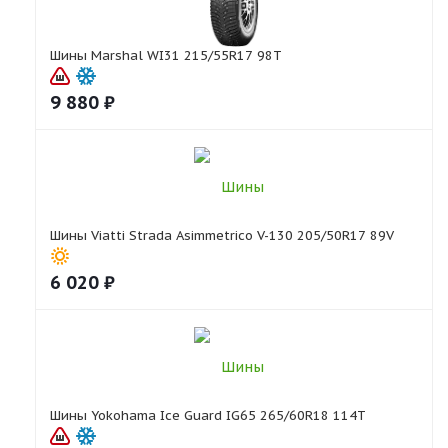
Шины Marshal WI31 215/55R17 98T
9 880
₽
Шины Viatti Strada Asimmetrico V-130 205/50R17 89V
6 020
₽
Шины Yokohama Ice Guard IG65 265/60R18 114T