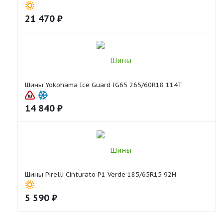
21 470
₽
Шины Yokohama Ice Guard IG65 265/60R18 114T
14 840
₽
Шины Pirelli Cinturato P1 Verde 185/65R15 92H
5 590
₽