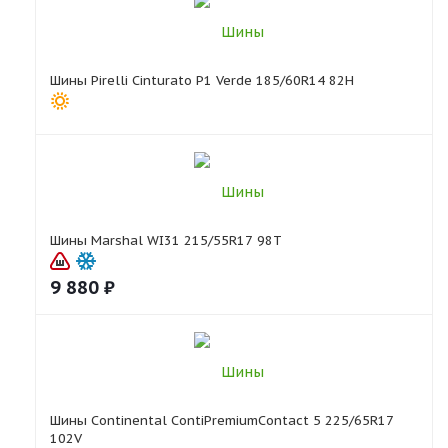
Шины Pirelli Cinturato P1 Verde 185/60R14 82H
Шины Marshal WI31 215/55R17 98T
9 880
₽
Шины Continental ContiPremiumContact 5 225/65R17
102V