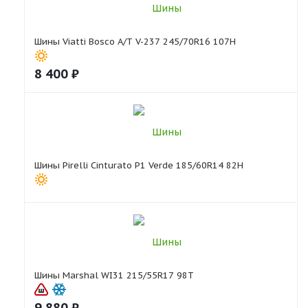
Шины Viatti Bosco A/T V-237 245/70R16 107H
8 400
₽
Шины Pirelli Cinturato P1 Verde 185/60R14 82H
Шины Marshal WI31 215/55R17 98T
9 880
₽