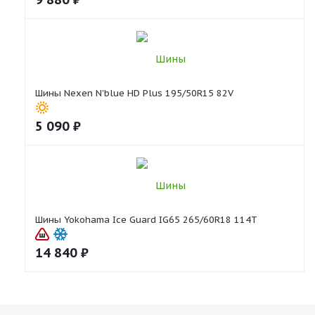
Шины Nexen N'blue HD Plus 195/50R15 82V
5 090
₽
Шины Yokohama Ice Guard IG65 265/60R18 114T
14 840
₽