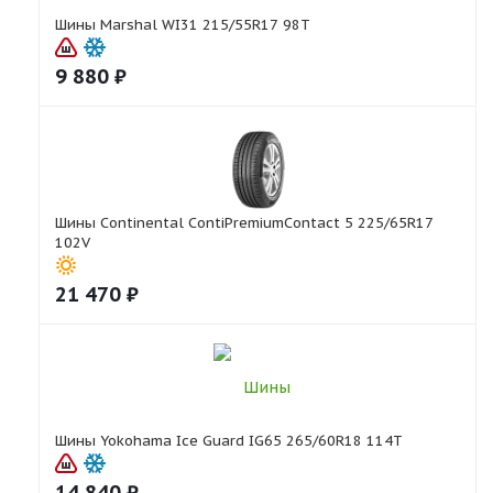
Шины Marshal WI31 215/55R17 98T
9 880
₽
Шины Continental ContiPremiumContact 5 225/65R17
102V
21 470
₽
Шины Yokohama Ice Guard IG65 265/60R18 114T
14 840
₽