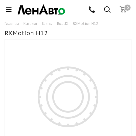
0
Главная
-
Каталог
-
Шины
-
RoadX
-
RXMotion H12
RXMotion H12