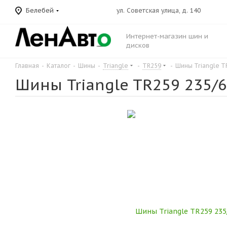
Белебей
ул. Советская улица, д. 140
Интернет-магазин шин и
дисков
Главная
-
Каталог
-
Шины
-
Triangle
-
TR259
-
Шины Triangle T
Шины Triangle TR259 235/