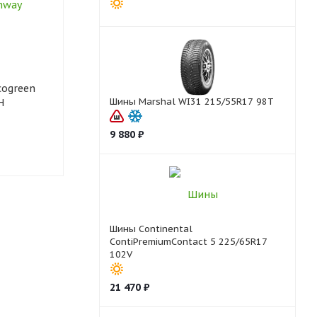
cogreen
Шины Fronway RoadPower
Шины Hanko
Шины Marshal WI31 215/55R17 98T
H
H/T 79 235/60R16 100H
AT2 RF11 235
9 880
₽
4 и более
4
Шины Continental
ContiPremiumContact 5 225/65R17
102V
21 470
₽