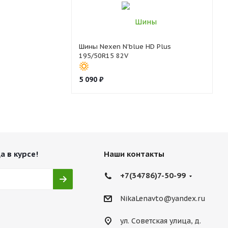
Шины Nexen N'blue HD Plus
195/50R15 82V
5 090
₽
а в курсе!
Наши контакты
+7(34786)7-50-99
NikaLenavto@yandex.ru
ул. Советская улица, д.