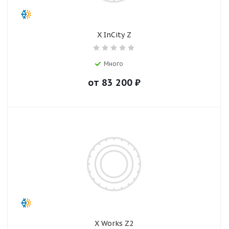
X InCity Z
Много
от
83 200
₽
X Works Z2