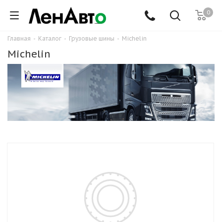
0
Главная
-
Каталог
-
Грузовые шины
-
Michelin
Michelin