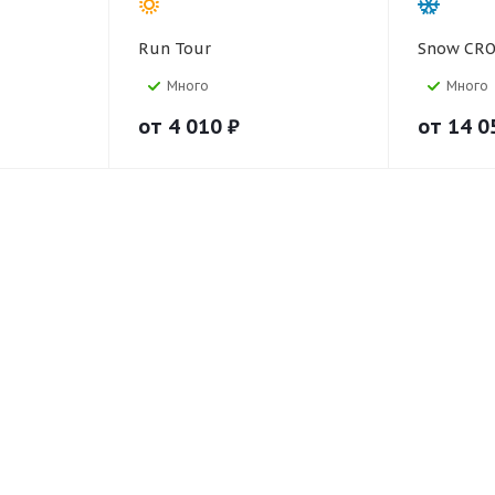
Run Tour
Snow CRO
Много
Много
от
4 010
₽
от
14 0