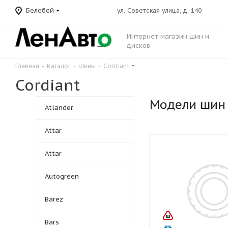
Белебей
ул. Советская улица, д. 140
Интернет-магазин шин и
дисков
Главная
-
Каталог
-
Шины
-
Cordiant
Cordiant
Модели шин
Atlander
Attar
Attar
Autogreen
Barez
Bars