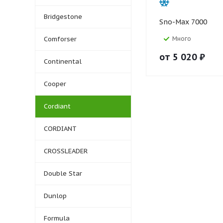
Bridgestone
Sno-Max 7000
Comforser
Много
от
5 020
₽
Continental
Cooper
Cordiant
CORDIANT
CROSSLEADER
Double Star
Dunlop
Formula