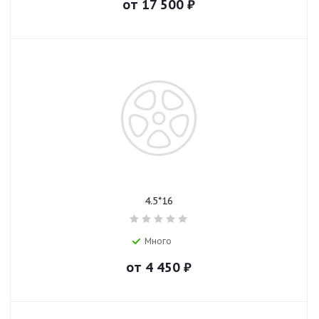
от
17 500
₽
4.5*16
Много
от
4 450
₽