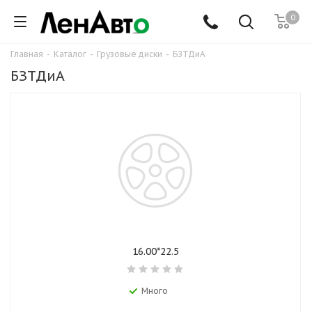
0
Главная
-
Каталог
-
Грузовые диски
-
БЗТДиА
БЗТДиА
16.00*22.5
Много