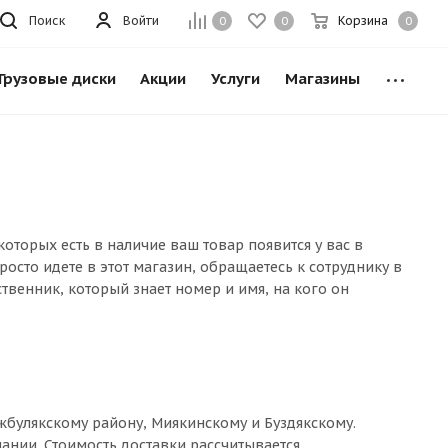
Поиск
Войти
Корзина
0
0
0
Грузовые диски
Акции
Услуги
Магазины
оторых есть в наличие ваш товар появится у вас в
росто идете в этот магазин, обращаетесь к сотруднику в
твенник, который знает номер и имя, на кого он
ижбулякскому району, Миякинскому и Буздякскому.
ании. Стоимость доставки рассчитывается