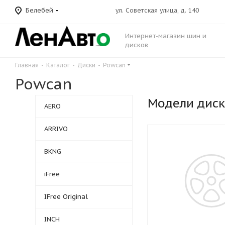
Белебей
ул. Советская улица, д. 140
Интернет-магазин шин и
дисков
Главная
-
Каталог
-
Диски
-
Powcan
Powcan
Модели дис
AERO
ARRIVO
BKNG
iFree
IFree Original
INCH