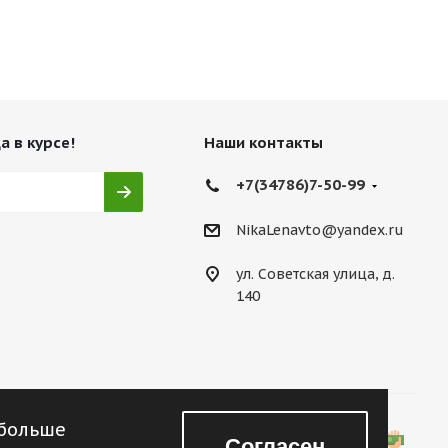
а в курсе!
Наши контакты
+7(34786)7-50-99
NikaLenavto@yandex.ru
ул. Советская улица, д.
140
 больше
Согласен