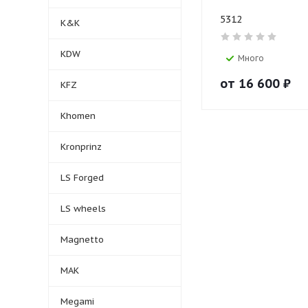
5312
K&K
KDW
Много
от
16 600
₽
KFZ
Khomen
Kronprinz
LS Forged
LS wheels
Magnetto
MAK
Megami