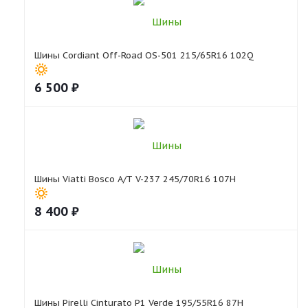
Шины Cordiant Off-Road OS-501 215/65R16 102Q
6 500
₽
Шины Viatti Bosco A/T V-237 245/70R16 107H
8 400
₽
Шины Pirelli Cinturato P1 Verde 195/55R16 87H