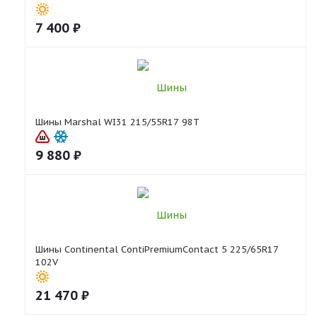
7 400
₽
Шины Marshal WI31 215/55R17 98T
9 880
₽
Шины Continental ContiPremiumContact 5 225/65R17
102V
21 470
₽