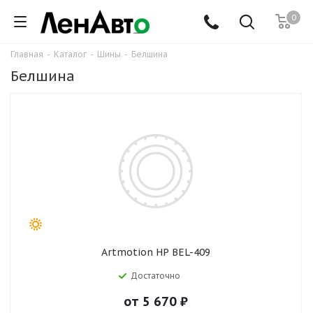
0
Главная
-
Каталог
-
Шины
-
Белшина
Белшина
Artmotion HP BEL-409
Достаточно
от
5 670
₽