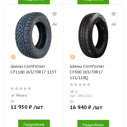
Шины Comforser
Шины Comforser
CF1100 265/70R17 115T
CF300 265/70R17
121/118Q
2
Много
Арт: SN11211
От
От
11 950
₽
/шт
16 940
₽
/шт
Подробнее
Подробнее