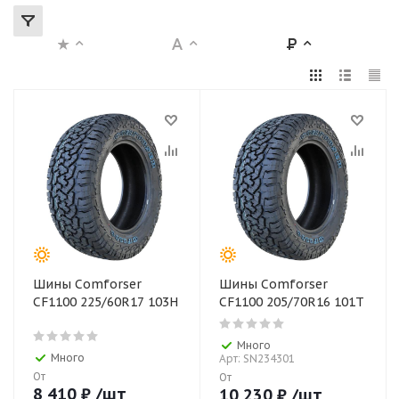
Шины Comforser
Шины Comforser
CF1100 225/60R17 103H
CF1100 205/70R16 101T
Много
Много
Арт: SN234301
От
От
8 410
₽
/шт
10 230
₽
/шт