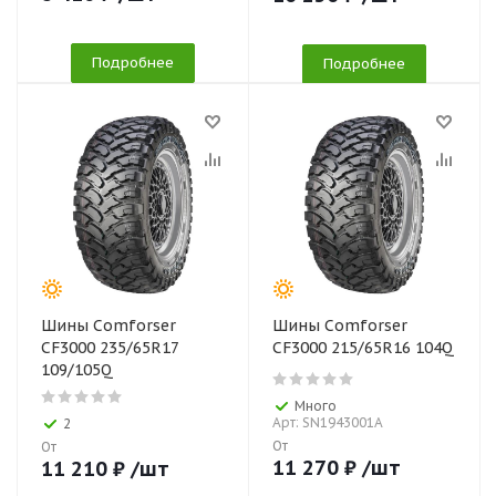
Подробнее
Подробнее
Шины Comforser
Шины Comforser
CF3000 235/65R17
CF3000 215/65R16 104Q
109/105Q
Много
Арт: SN1943001A
2
От
От
11 270
₽
/шт
11 210
₽
/шт