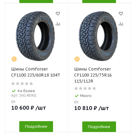
Шины Comforser
Шины Comforser
CF1100 225/60R18 104T
CF1100 225/75R16
115/112R
4 и более
Арт: SN148901
Много
От
От
10 600
₽
/шт
10 810
₽
/шт
Подробнее
Подробнее