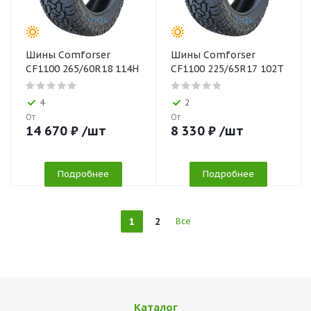
Шины Comforser
Шины Comforser
CF1100 265/60R18 114H
CF1100 225/65R17 102Т
4
2
От
От
14 670
₽
/шт
8 330
₽
/шт
Подробнее
Подробнее
1
2
Все
Каталог