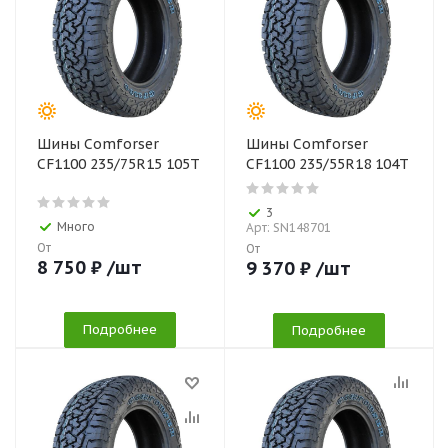
Шины Comforser
Шины Comforser
CF1100 235/75R15 105T
CF1100 235/55R18 104T
3
Много
Арт: SN148701
От
От
8 750
₽
/шт
9 370
₽
/шт
Подробнее
Подробнее