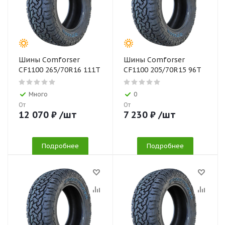
Шины Comforser
Шины Comforser
CF1100 265/70R16 111T
CF1100 205/70R15 96T
Много
0
От
От
12 070
₽
/шт
7 230
₽
/шт
Подробнее
Подробнее