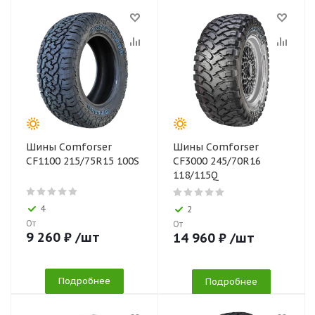
Шины Comforser
Шины Comforser
CF1100 215/75R15 100S
CF3000 245/70R16
118/115Q
4
2
От
От
9 260
₽
/шт
14 960
₽
/шт
Подробнее
Подробнее