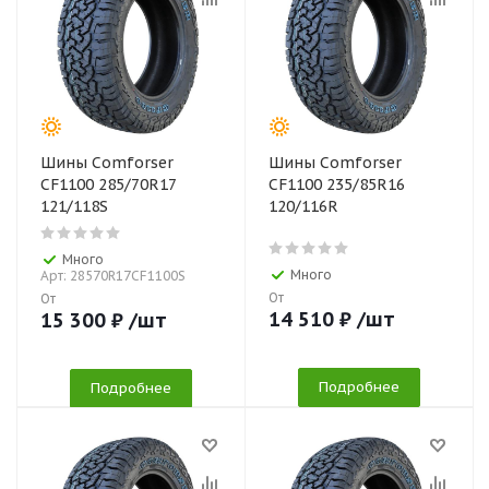
Шины Comforser
Шины Comforser
CF1100 285/70R17
CF1100 235/85R16
121/118S
120/116R
Много
Много
Арт: 28570R17CF1100S
От
От
14 510
₽
/шт
15 300
₽
/шт
Подробнее
Подробнее