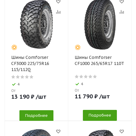
Шины Comforser
Шины Comforser
CF3000 225/75R16
CF1000 265/65R17 110T
115/112Q
4
4
От
От
11 790
₽
/шт
13 190
₽
/шт
Подробнее
Подробнее