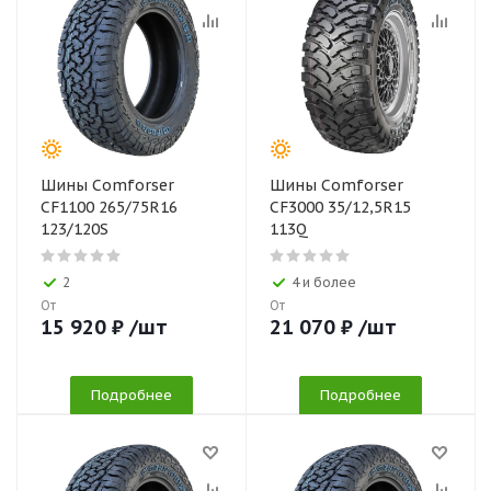
Шины Comforser
Шины Comforser
CF1100 265/75R16
CF3000 35/12,5R15
123/120S
113Q
2
4 и более
От
От
15 920
₽
/шт
21 070
₽
/шт
Подробнее
Подробнее