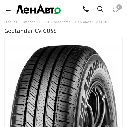
0
Главная
-
Каталог
-
Шины
-
Yokohama
-
Geolandar CV G058
Geolandar CV G058