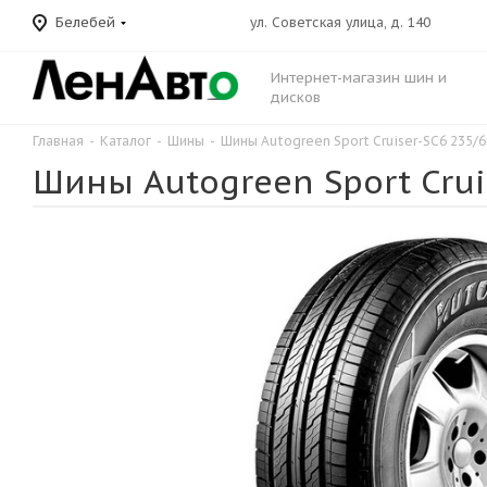
Белебей
ул. Советская улица, д. 140
Интернет-магазин шин и
дисков
Главная
-
Каталог
-
Шины
-
Шины Autogreen Sport Cruiser-SC6 235/
Шины Autogreen Sport Crui