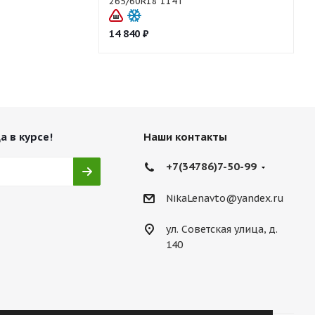
265/60R18 114T
14 840
₽
а в курсе!
Наши контакты
+7(34786)7-50-99
NikaLenavto@yandex.ru
ул. Советская улица, д.
140