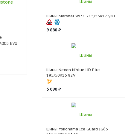
Шины Marshal WI31 215/55R17 98T
9 880
₽
e
Шины Comforser CF1100
Шины Contin
A005 Evo
235/60R18 103Т
PremiumCont
235/60R18 10
Много
Много
Шины Nexen N'blue HD Plus
195/50R15 82V
5 090
₽
Шины Yokohama Ice Guard IG65