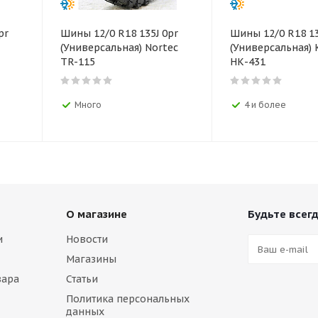
pr
Шины 12/0 R18 135J 0pr
Шины 12/0 R18 13
(Универсальная) Nortec
(Универсальная)
TR-115
НК-431
Много
4 и более
О магазине
Будьте всегд
и
Новости
Магазины
вара
Статьи
Политика персональных
данных