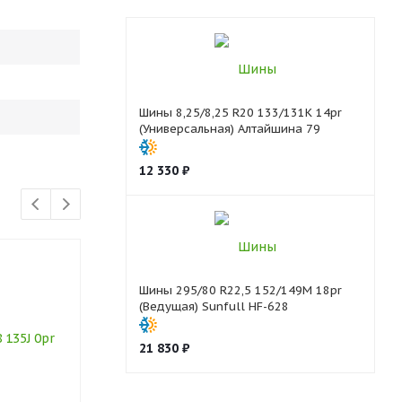
Шины 8,25/8,25 R20 133/131K 14pr
(Универсальная) Алтайшина 79
12 330
₽
Шины 295/80 R22,5 152/149M 18pr
(Ведущая) Sunfull HF-628
21 830
₽