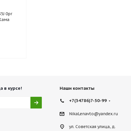
5J 0pr
Шины 12/0 R18 135K
 Кама
(Универсальная) Nortec
TR-115
4 и более
а в курсе!
Наши контакты
+7(34786)7-50-99
NikaLenavto@yandex.ru
ул. Советская улица, д.