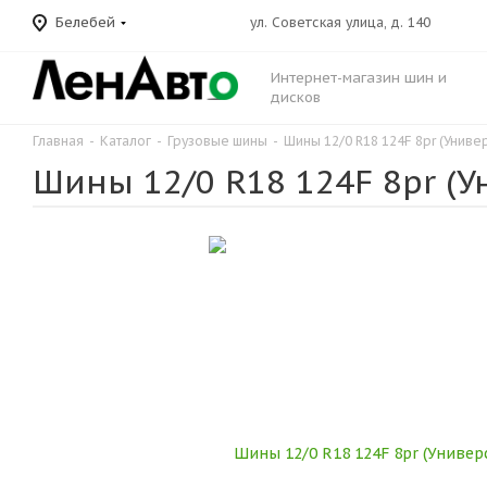
Белебей
ул. Советская улица, д. 140
Интернет-магазин шин и
дисков
Главная
-
Каталог
-
Грузовые шины
-
Шины 12/0 R18 124F 8pr (Униве
Шины 12/0 R18 124F 8pr (У