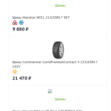
Шины Marshal WI31 215/55R17 98T
9 880
₽
Шины Continental ContiPremiumContact 5 225/65R17
102V
21 470
₽